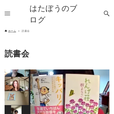
はたぼうのブ
ログ
ホーム
読書会
読書会