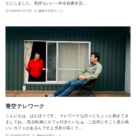
とにしました。気持ちいい～外出自粛生活…
2020年4月10日
趣味や日常のこと
青空テレワーク
こんにちは、はたぼうです。 テレワークな日々にちょっと飽きてき
ましてね… 気分転換にカフェ行きたいなぁ…ご近所にすごく居心地
いいカフェがあるんですよ天井が高くて…
2020年4月2日
趣味や日常のこと