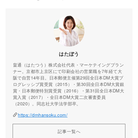
はたぼう
畠通（はたつう）株式会社代表・マーケテイングプラン
ナー。京都市上京区にて印刷会社の営業職を7年経て大
阪で自営14年目。日本郵便主催第29回全日本DM大賞プ
ログレッシブ賞受賞（2015）・第30回全日本DM大賞銀
賞・日本郵便特別賞受賞（2016）・第31回全日本DM大
賞入賞（2017）・全日本DM大賞二次審査委員
（2020）。同志社大学法学部卒。
https://dmhansoku.com/
記事一覧へ