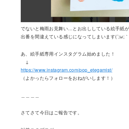
でないと梅雨お見舞い…とお出ししている絵手紙
出番を間違えている感じになってしまいます(´;ω;｀
あ、絵手紙専用インスタグラム始めました！
↓
https://www.instagram.com/pop_etegamist/
（よかったらフォローをおねがいします！）
＿＿＿＿
さてさて今日はご報告です。