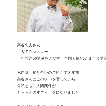
高谷忠夫さん
・ＳＴＲマスター
・年間約50講演をこなす、全国人気No.1ＳＴＲ講
私自身、知り合いのご紹介で３年前
高谷さんにこのSTRを習ってから
公私ともに人間関係が
も～～んのすごくラクになりました！