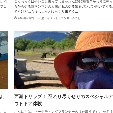
週、今
なんちゅうはやいこと去ってしまったん2025梅雨？かわりに朝
で１
らからやる気マンマンの太陽が私のやる気をガンガン削いでくる
ですけど…もうちょっとゆっくり来てく…
2025年7月2日
塾・イベント・コンサルのこと
は、
西湖トリップ！ 至れり尽くせりのスペシャルア
ウトドア体験
、大
こんにちは、マーケティングプランナーのはたぼうです。 先月