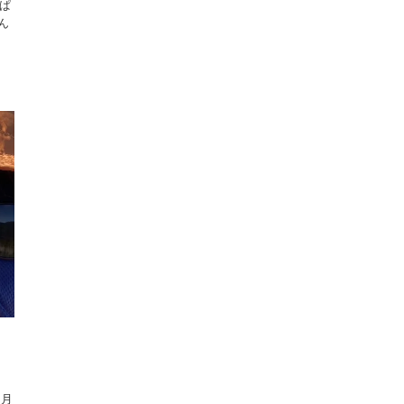
っぱ
ん
５月