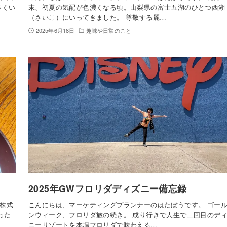
多くい
末、初夏の気配が色濃くなる頃。山梨県の富士五湖のひとつ西湖
（さいこ）にいってきました。 尊敬する麗…
2025年6月18日
趣味や日常のこと
2025年GWフロリダディズニー備忘録
株式
こんにちは、マーケティングプランナーのはたぼうです。 ゴー
った
ンウィーク、フロリダ旅の続き。 成り行きで人生で二回目のデ
ニーリゾートを本場フロリダで味わえる…