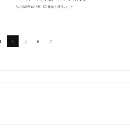
2025年6月4日
趣味や日常のこと
3
4
5
6
7