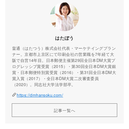
はたぼう
畠通（はたつう）株式会社代表・マーケテイングプラン
ナー。京都市上京区にて印刷会社の営業職を7年経て大
阪で自営14年目。日本郵便主催第29回全日本DM大賞プ
ログレッシブ賞受賞（2015）・第30回全日本DM大賞銀
賞・日本郵便特別賞受賞（2016）・第31回全日本DM大
賞入賞（2017）・全日本DM大賞二次審査委員
（2020）。同志社大学法学部卒。
https://dmhansoku.com/
記事一覧へ