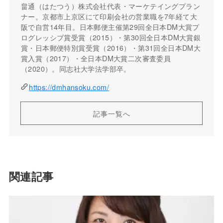
畠通（はたつう）株式会社代表・マーケテイングプラン
ナー。京都市上京区にて印刷会社の営業職を7年経て大
阪で自営14年目。日本郵便主催第29回全日本DM大賞プ
ログレッシブ賞受賞（2015）・第30回全日本DM大賞銀
賞・日本郵便特別賞受賞（2016）・第31回全日本DM大
賞入賞（2017）・全日本DM大賞二次審査委員
（2020）。同志社大学法学部卒。
https://dmhansoku.com/
記事一覧へ
関連記事