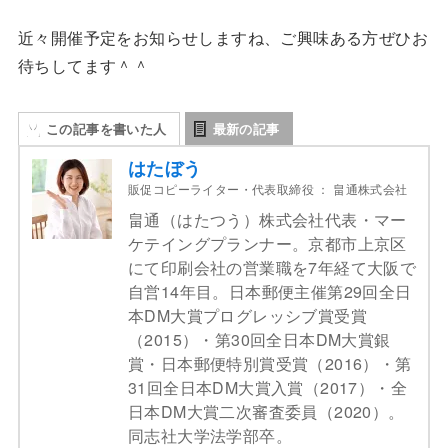
近々開催予定をお知らせしますね、ご興味ある方ぜひお
待ちしてます＾＾
この記事を書いた人
最新の記事
はたぼう
販促コピーライター・代表取締役
：
畠通株式会社
畠通（はたつう）株式会社代表・マー
ケテイングプランナー。京都市上京区
にて印刷会社の営業職を7年経て大阪で
自営14年目。日本郵便主催第29回全日
本DM大賞プログレッシブ賞受賞
（2015）・第30回全日本DM大賞銀
賞・日本郵便特別賞受賞（2016）・第
31回全日本DM大賞入賞（2017）・全
日本DM大賞二次審査委員（2020）。
同志社大学法学部卒。