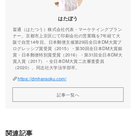
はたぼう
畠通（はたつう）株式会社代表・マーケテイングプラン
ナー。京都市上京区にて印刷会社の営業職を7年経て大
阪で自営14年目。日本郵便主催第29回全日本DM大賞プ
ログレッシブ賞受賞（2015）・第30回全日本DM大賞銀
賞・日本郵便特別賞受賞（2016）・第31回全日本DM大
賞入賞（2017）・全日本DM大賞二次審査委員
（2020）。同志社大学法学部卒。
https://dmhansoku.com/
記事一覧へ
関連記事