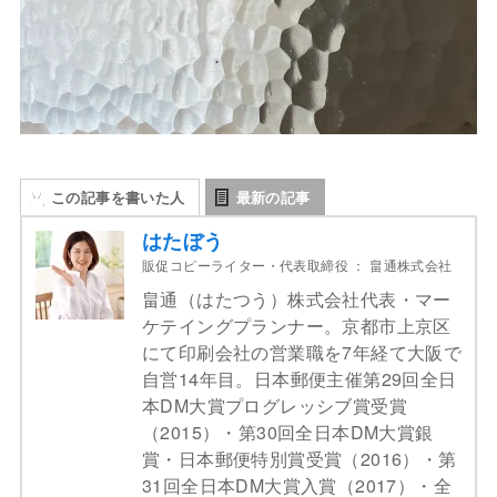
この記事を書いた人
最新の記事
はたぼう
販促コピーライター・代表取締役
：
畠通株式会社
畠通（はたつう）株式会社代表・マー
ケテイングプランナー。京都市上京区
にて印刷会社の営業職を7年経て大阪で
自営14年目。日本郵便主催第29回全日
本DM大賞プログレッシブ賞受賞
（2015）・第30回全日本DM大賞銀
賞・日本郵便特別賞受賞（2016）・第
31回全日本DM大賞入賞（2017）・全