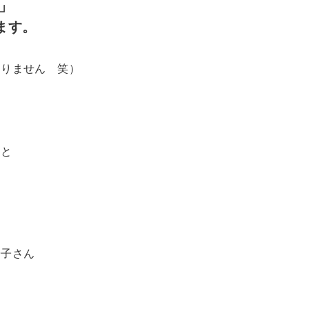
」
ます。
ありません 笑）
んと
陽子さん