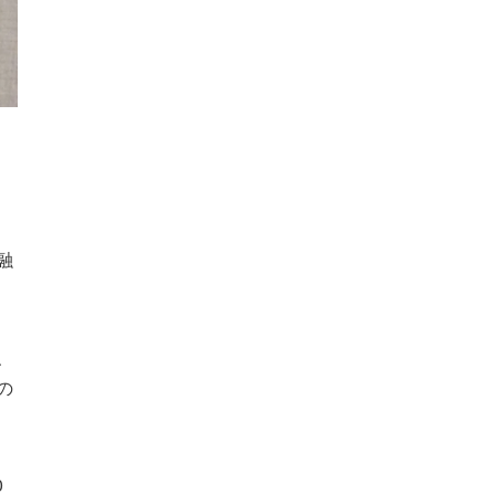
融
、
の
0