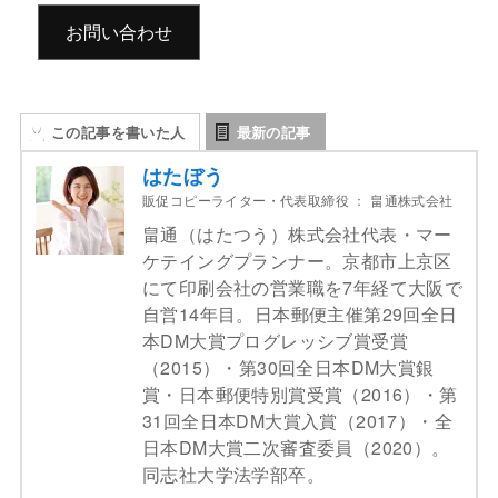
お問い合わせ
この記事を書いた人
最新の記事
はたぼう
販促コピーライター・代表取締役
：
畠通株式会社
畠通（はたつう）株式会社代表・マー
ケテイングプランナー。京都市上京区
にて印刷会社の営業職を7年経て大阪で
自営14年目。日本郵便主催第29回全日
本DM大賞プログレッシブ賞受賞
（2015）・第30回全日本DM大賞銀
賞・日本郵便特別賞受賞（2016）・第
31回全日本DM大賞入賞（2017）・全
日本DM大賞二次審査委員（2020）。
同志社大学法学部卒。