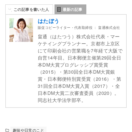
この記事を書いた人
最新の記事
はたぼう
販促コピーライター・代表取締役
：
畠通株式会社
畠通（はたつう）株式会社代表・マー
ケテイングプランナー。京都市上京区
にて印刷会社の営業職を7年経て大阪で
自営14年目。日本郵便主催第29回全日
本DM大賞プログレッシブ賞受賞
（2015）・第30回全日本DM大賞銀
賞・日本郵便特別賞受賞（2016）・第
31回全日本DM大賞入賞（2017）・全
日本DM大賞二次審査委員（2020）。
同志社大学法学部卒。
趣味や日常のこと