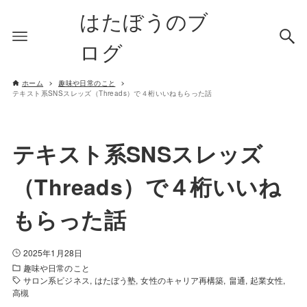
はたぼうのブ
ログ
ホーム
趣味や日常のこと
テキスト系SNSスレッズ（Threads）で４桁いいねもらった話
テキスト系SNSスレッズ
（Threads）で４桁いいね
もらった話
2025年1月28日
趣味や日常のこと
サロン系ビジネス
はたぼう塾
女性のキャリア再構築
畠通
起業女性
高槻