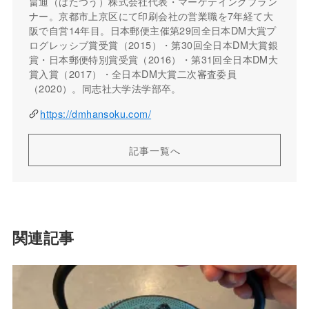
畠通（はたつう）株式会社代表・マーケテイングプラン
ナー。京都市上京区にて印刷会社の営業職を7年経て大
阪で自営14年目。日本郵便主催第29回全日本DM大賞プ
ログレッシブ賞受賞（2015）・第30回全日本DM大賞銀
賞・日本郵便特別賞受賞（2016）・第31回全日本DM大
賞入賞（2017）・全日本DM大賞二次審査委員
（2020）。同志社大学法学部卒。
https://dmhansoku.com/
記事一覧へ
関連記事