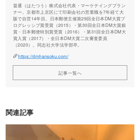
畠通（はたつう）株式会社代表・マーケテイングプラン
ナー。京都市上京区にて印刷会社の営業職を7年経て大
阪で自営14年目。日本郵便主催第29回全日本DM大賞プ
ログレッシブ賞受賞（2015）・第30回全日本DM大賞銀
賞・日本郵便特別賞受賞（2016）・第31回全日本DM大
賞入賞（2017）・全日本DM大賞二次審査委員
（2020）。同志社大学法学部卒。
https://dmhansoku.com/
記事一覧へ
関連記事