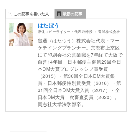
この記事を書いた人
最新の記事
はたぼう
販促コピーライター・代表取締役
：
畠通株式会社
畠通（はたつう）株式会社代表・マー
ケテイングプランナー。京都市上京区
にて印刷会社の営業職を7年経て大阪で
自営14年目。日本郵便主催第29回全日
本DM大賞プログレッシブ賞受賞
（2015）・第30回全日本DM大賞銀
賞・日本郵便特別賞受賞（2016）・第
31回全日本DM大賞入賞（2017）・全
日本DM大賞二次審査委員（2020）。
同志社大学法学部卒。