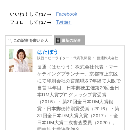
いいね！してね♪→
Facebook
フォローしてね♪→
Twitter
この記事を書いた人
最新の記事
はたぼう
販促コピーライター・代表取締役
：
畠通株式会社
畠通（はたつう）株式会社代表・マー
ケテイングプランナー。京都市上京区
にて印刷会社の営業職を7年経て大阪で
自営14年目。日本郵便主催第29回全日
本DM大賞プログレッシブ賞受賞
（2015）・第30回全日本DM大賞銀
賞・日本郵便特別賞受賞（2016）・第
31回全日本DM大賞入賞（2017）・全
日本DM大賞二次審査委員（2020）。
同志社大学法学部卒。