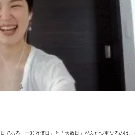
運の日である「一粒万倍日」と「天赦日」がふたつ重なるのは、